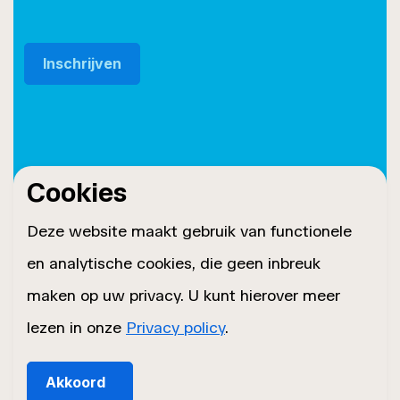
Cookies
© 2026 Roset Twente
Privacybeleid
Deze website maakt gebruik van functionele
Sitemap
en analytische cookies, die geen inbreuk
Cookiebeleid
maken op uw privacy. U kunt hierover meer
lezen in onze
Privacy policy
.
Akkoord