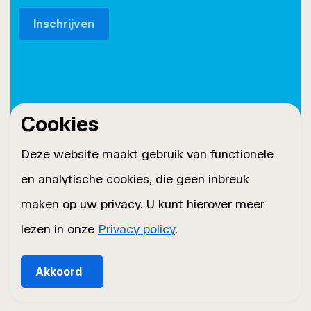
Cookies
© 2026 Roset Twente
Privacybeleid
Deze website maakt gebruik van functionele
Sitemap
en analytische cookies, die geen inbreuk
Cookiebeleid
maken op uw privacy. U kunt hierover meer
lezen in onze
Privacy policy
.
Akkoord