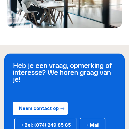
Heb je een vraag, opmerking of
interesse? We horen graag van
je!
Neem contact op
Bel: (074) 249 85 85
Mail