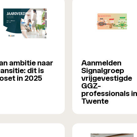
an ambitie naar
Aanmelden
ransitie: dit is
Signalgroep
oset in 2025
vrijgevestigde
GGZ-
professionals i
Twente