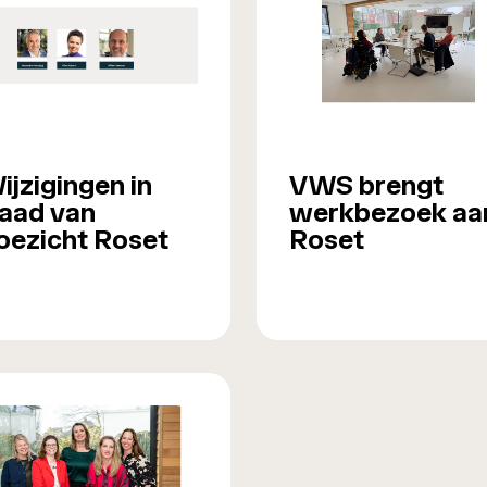
ijzigingen in
VWS brengt
aad van
werkbezoek aa
oezicht Roset
Roset