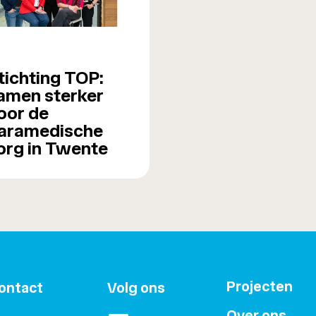
tichting TOP:
amen sterker
oor de
aramedische
org in Twente
Projecten
ontact
Volg ons
Over ons