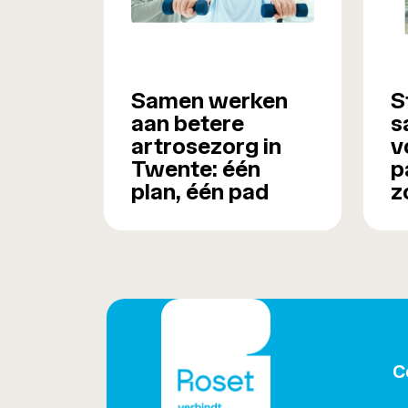
Samen werken
S
aan betere
s
artrosezorg in
v
Twente: één
p
plan, één pad
z
C