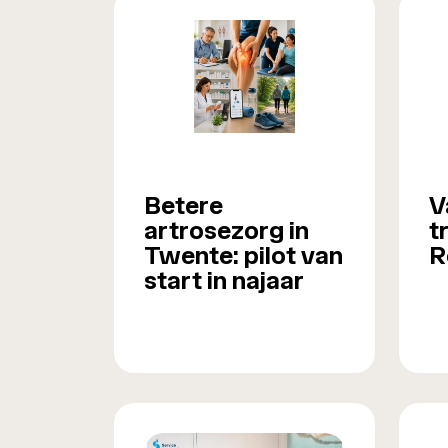
Betere
V
artrosezorg in
t
Twente: pilot van
R
start in najaar