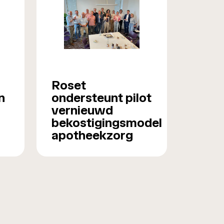
Roset
n
ondersteunt pilot
vernieuwd
bekostigingsmodel
apotheekzorg