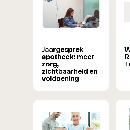
Jaargesprek
W
apotheek: meer
R
zorg,
T
zichtbaarheid en
voldoening