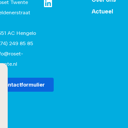
oset Twente
Actueel
https://www.linkedin.com/company/
eldenerstraat
1
551 AC Hengelo
074) 249 85 85
nfo@roset-
ente.nl
Contactformulier