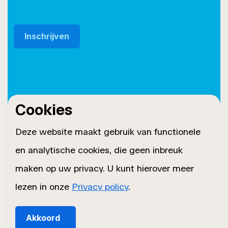
Cookies
© 2026 Roset Twente
Privacybeleid
Deze website maakt gebruik van functionele
Sitemap
en analytische cookies, die geen inbreuk
Cookiebeleid
maken op uw privacy. U kunt hierover meer
lezen in onze
Privacy policy
.
Akkoord