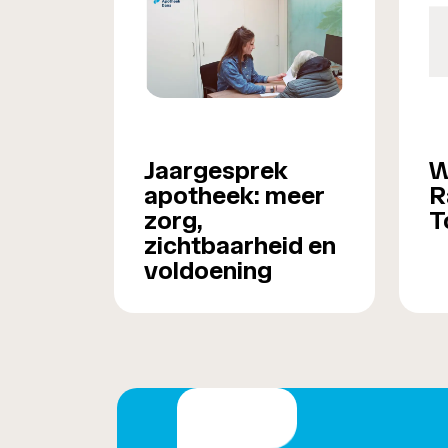
Jaargesprek
W
apotheek: meer
R
zorg,
T
zichtbaarheid en
voldoening