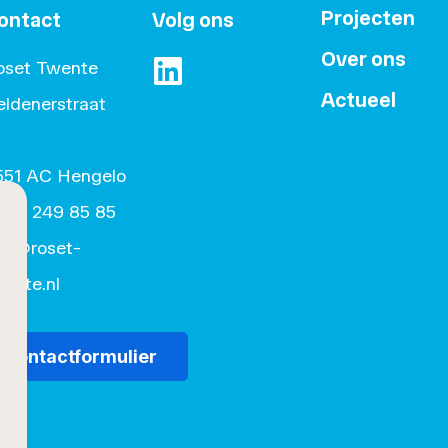
Projecten
ontact
Volg ons
Over ons
oset Twente
Actueel
https://www.linkedin.com/company/
eldenerstraat
1
551 AC Hengelo
074) 249 85 85
nfo@roset-
ente.nl
Contactformulier