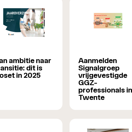
an ambitie naar
Aanmelden
ransitie: dit is
Signalgroep
oset in 2025
vrijgevestigde
GGZ-
professionals i
Twente