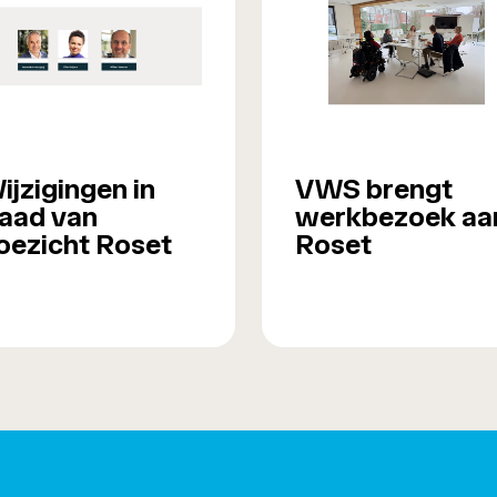
ijzigingen in
VWS brengt
aad van
werkbezoek aa
oezicht Roset
Roset