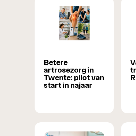
Betere
V
artrosezorg in
t
Twente: pilot van
R
start in najaar