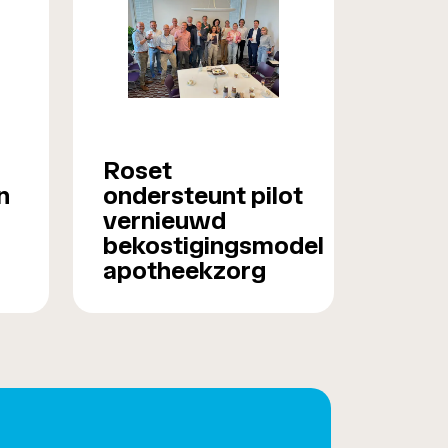
Roset
n
ondersteunt pilot
vernieuwd
bekostigingsmodel
apotheekzorg