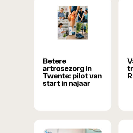
Betere
V
artrosezorg in
t
Twente: pilot van
R
start in najaar