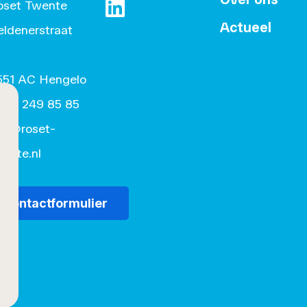
oset Twente
Actueel
https://www.linkedin.com/company/
eldenerstraat
1
551 AC Hengelo
074) 249 85 85
nfo@roset-
ente.nl
Contactformulier