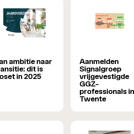
an ambitie naar
Aanmelden
ransitie: dit is
Signalgroep
oset in 2025
vrijgevestigde
GGZ-
professionals i
Twente