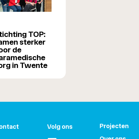
tichting TOP:
amen sterker
oor de
aramedische
org in Twente
Projecten
ontact
Volg ons
Over ons