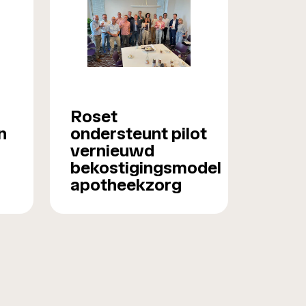
Roset
n
ondersteunt pilot
vernieuwd
bekostigingsmodel
apotheekzorg