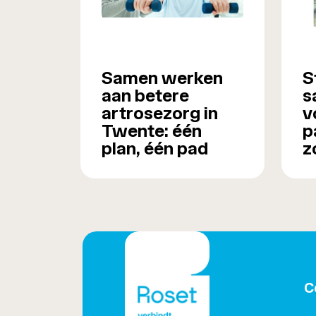
Samen werken
S
aan betere
s
artrosezorg in
v
Twente: één
p
plan, één pad
z
C