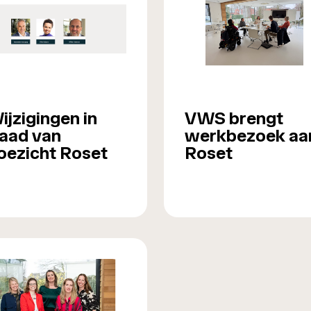
ijzigingen in
VWS brengt
aad van
werkbezoek aa
oezicht Roset
Roset