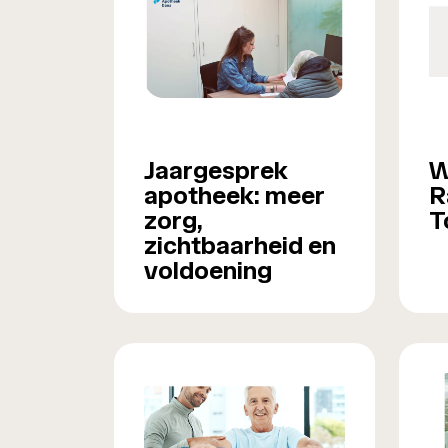
Jaargesprek
W
apotheek: meer
R
zorg,
T
zichtbaarheid en
voldoening