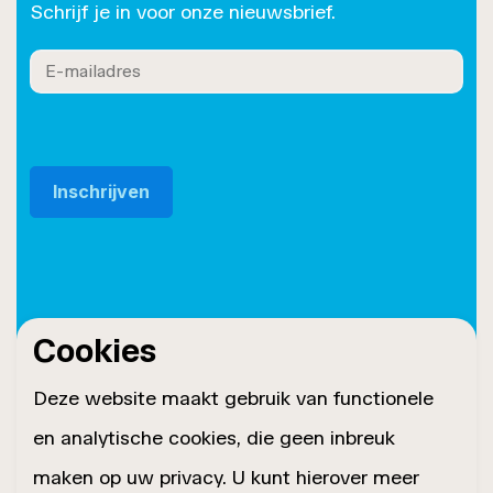
Schrijf je in voor onze nieuwsbrief.
Cookies
© 2026 Roset Twente
Privacybeleid
Deze website maakt gebruik van functionele
Sitemap
en analytische cookies, die geen inbreuk
Cookiebeleid
maken op uw privacy. U kunt hierover meer